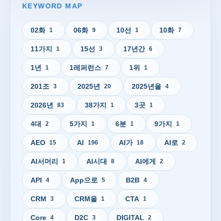
KEYWORD MAP
02화
06화
10선
10화
1
9
1
7
11가지
15선
17년간
1
3
6
1년
1레퍼런스
1위
1
7
1
201조
2025년
2025년을
3
20
4
2026년
38가지
3곳
83
1
1
4대
5가지
6분
9가지
2
1
1
1
AEO
AI
AI가
AI로
15
196
18
2
AI서머리
AI시대
AI에게
1
8
2
API
App으로
B2B
4
5
4
CRM
CRM을
CTA
3
1
1
Core
D2C
DIGITAL
4
3
2