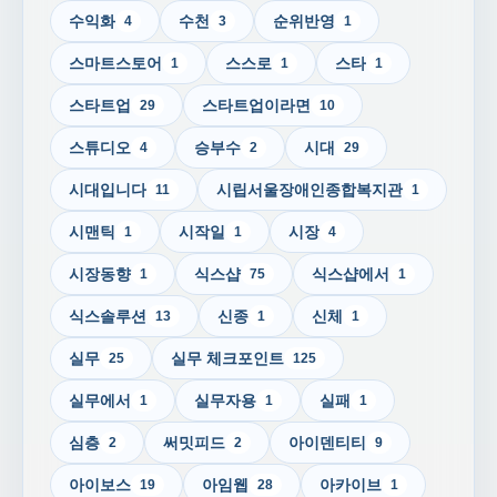
수익화
수천
순위반영
4
3
1
스마트스토어
스스로
스타
1
1
1
스타트업
스타트업이라면
29
10
스튜디오
승부수
시대
4
2
29
시대입니다
시립서울장애인종합복지관
11
1
시맨틱
시작일
시장
1
1
4
시장동향
식스샵
식스샵에서
1
75
1
식스솔루션
신종
신체
13
1
1
실무
실무 체크포인트
25
125
실무에서
실무자용
실패
1
1
1
심층
써밋피드
아이덴티티
2
2
9
아이보스
아임웹
아카이브
19
28
1