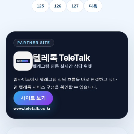
125
126
127
다음
PARTNER SITE
텔레톡 TeleTalk
텔레그램 연동 실시간 상담 위젯
웹사이트에서 텔레그램 상담 흐름을 바로 연결하고 싶다
면 텔레톡 서비스 구성을 확인할 수 있습니다.
사이트 보기
www.teletalk.co.kr