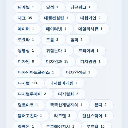
단계별
달성
당근광고
1
1
1
대표
대행컨설팅
대형기업
35
1
2
데이터
데이터넷
데일리시큐
1
1
1
도요타
도움
돌파
1
3
2
동영상
뒤집는다
드라이버
1
1
1
디자인
디자인과
디자인만
8
15
1
디자인아트플러스
디자인정글
1
1
디지털
디지털마케팅
111
1
디지털투데이
디지털화
2
2
딜로이트
똑똑한개발자의
뜬다
1
1
2
뜯어고친다
라쿠텐
랜선스퀘어
1
3
1
랭크온
로그에이전시
로드맵
1
1
10