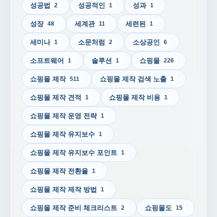
성공법
성공적인
성과
2
1
1
성장
세계관
세련된
48
11
1
세미나
소문처럼
소상공인
1
2
6
소프트웨어
솔루션
쇼핑몰
1
1
226
쇼핑몰 제작
쇼핑몰 제작 검색 노출
511
1
쇼핑몰 제작 견적
쇼핑몰 제작 비용
1
1
쇼핑몰 제작 운영 전략
1
쇼핑몰 제작 유지보수
1
쇼핑몰 제작 유지보수 포인트
1
쇼핑몰 제작 전환율
1
쇼핑몰 제작 제작 방법
1
쇼핑몰 제작 준비 체크리스트
쇼핑몰도
2
15