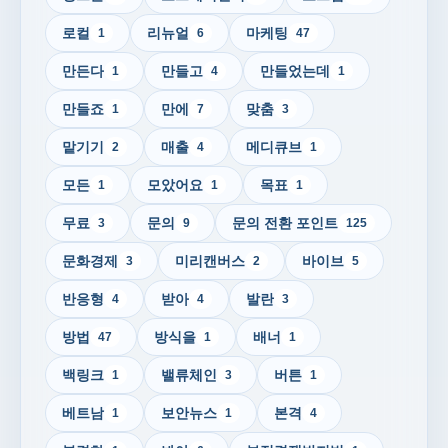
로컬
리뉴얼
마케팅
1
6
47
만든다
만들고
만들었는데
1
4
1
만들죠
만에
맞춤
1
7
3
맡기기
매출
메디큐브
2
4
1
모든
모았어요
목표
1
1
1
무료
문의
문의 전환 포인트
3
9
125
문화경제
미리캔버스
바이브
3
2
5
반응형
받아
발란
4
4
3
방법
방식을
배너
47
1
1
백링크
밸류체인
버튼
1
3
1
베트남
보안뉴스
본격
1
1
4