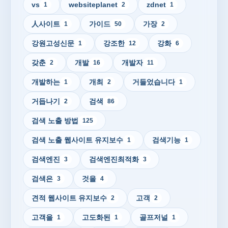
vs
websiteplanet
zdnet
1
2
1
人사이트
가이드
가장
1
50
2
강원고성신문
강조한
강화
1
12
6
갖춘
개발
개발자
2
16
11
개발하는
개최
거들었습니다
1
2
1
거듭나기
검색
2
86
검색 노출 방법
125
검색 노출 웹사이트 유지보수
검색기능
1
1
검색엔진
검색엔진최적화
3
3
검색은
것을
3
4
견적 웹사이트 유지보수
고객
2
2
고객을
고도화된
골프저널
1
1
1