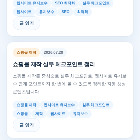
웹사이트 유지보수
SEO 최적화
실무 체크포인트
웹사이트
유지보수
SEO
최적화
글 읽기
쇼핑몰 제작
2026.07.28
쇼핑몰 제작 실무 체크포인트 정리
쇼핑몰 제작를 중심으로 실무 체크포인트, 웹사이트 유지보
수 연계 포인트까지 한 번에 볼 수 있도록 정리한 자동 생성
콘텐츠입니다.
쇼핑몰 제작
웹사이트 유지보수
실무 체크포인트
쇼핑몰
제작
웹사이트
유지보수
글 읽기