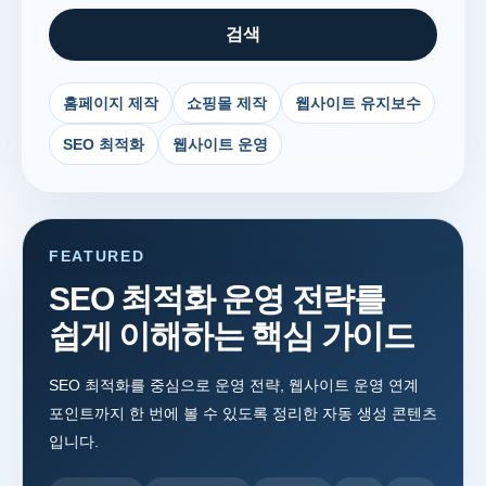
검색
홈페이지 제작
쇼핑몰 제작
웹사이트 유지보수
SEO 최적화
웹사이트 운영
FEATURED
SEO 최적화 운영 전략를
쉽게 이해하는 핵심 가이드
SEO 최적화를 중심으로 운영 전략, 웹사이트 운영 연계
포인트까지 한 번에 볼 수 있도록 정리한 자동 생성 콘텐츠
입니다.