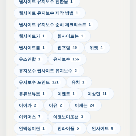
웹사이트 유지보수 전환율
1
웹사이트 유지보수 제작 방법
1
웹사이트 유지보수 준비 체크리스트
1
웹사이트가
웹사이트는
1
1
웹사이트를
웹프림
위젯
1
49
4
유스연합
유지보수
1
156
유지보수 웹사이트 유지보수
2
유지보수 포인트
유치
121
1
유튜브뷰봇
이벤트
이상민
1
1
11
이어가
이유
이제는
2
2
24
이커머스
이코노미조선
7
3
인덱싱이란
인라이플
인사이트
1
5
8